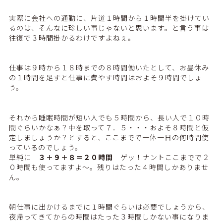
実際に会社への通勤に、片道１時間から１時間半を掛けてい
るのは、そんなに珍しい事じゃないと思います。と言う事は
往復で３時間掛かるわけですよねぇ。
仕事は９時から１８時までの８時間働いたとして、お昼休み
の１時間を足すと仕事に費やす時間はおよそ９時間でしょ
う。
それから睡眠時間が短い人でも５時間から、長い人で１０時
間ぐらいかなぁ？中を取って７．５・・・およそ８時間と仮
定しましょうか？とすると、ここまでで一体一日の何時間使
っているのでしょう。
単純に
３＋９＋８＝２０時間
ゲッ！ナントここまでで２
０時間も使ってますよ～。残りはたった４時間しかありませ
ん。
朝仕事に出かけるまでに１時間ぐらいは必要でしょうから、
夜帰ってきてからの時間はたった３時間しかない事になりま