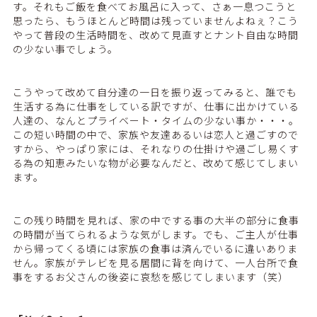
す。それもご飯を食べてお風呂に入って、さぁ一息つこうと
思ったら、もうほとんど時間は残っていませんよねぇ？こう
やって普段の生活時間を、改めて見直すとナント自由な時間
の少ない事でしょう。
こうやって改めて自分達の一日を振り返ってみると、誰でも
生活する為に仕事をしている訳ですが、仕事に出かけている
人達の、なんとプライベート・タイムの少ない事か・・・。
この短い時間の中で、家族や友達あるいは恋人と過ごすので
すから、やっぱり家には、それなりの仕掛けや過ごし易くす
る為の知恵みたいな物が必要なんだと、改めて感じてしまい
ます。
この残り時間を見れば、家の中でする事の大半の部分に食事
の時間が当てられるような気がします。でも、ご主人が仕事
から帰ってくる頃には家族の食事は済んでいるに違いありま
せん。家族がテレビを見る居間に背を向けて、一人台所で食
事をするお父さんの後姿に哀愁を感じてしまいます（笑）