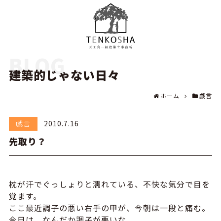
BLOG
建築的じゃない日々
ホーム
戯言
戯言
2010.7.16
先取り？
枕が汗でぐっしょりと濡れている、不快な気分で目を
覚ます。
ここ最近調子の悪い右手の甲が、今朝は一段と痛む。
今日は、なんだか調子が悪いな。